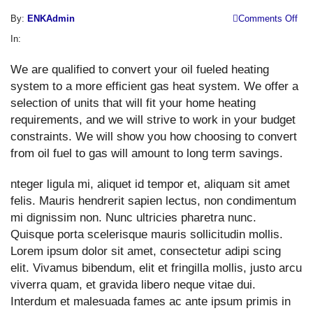
o
By:
ENKAdmin
Comments Off
W
In:
Pu
We are qualified to convert your oil fueled heating
system to a more efficient gas heat system. We offer a
selection of units that will fit your home heating
requirements, and we will strive to work in your budget
constraints. We will show you how choosing to convert
from oil fuel to gas will amount to long term savings.
nteger ligula mi, aliquet id tempor et, aliquam sit amet
felis. Mauris hendrerit sapien lectus, non condimentum
mi dignissim non. Nunc ultricies pharetra nunc.
Quisque porta scelerisque mauris sollicitudin mollis.
Lorem ipsum dolor sit amet, consectetur adipi scing
elit. Vivamus bibendum, elit et fringilla mollis, justo arcu
viverra quam, et gravida libero neque vitae dui.
Interdum et malesuada fames ac ante ipsum primis in